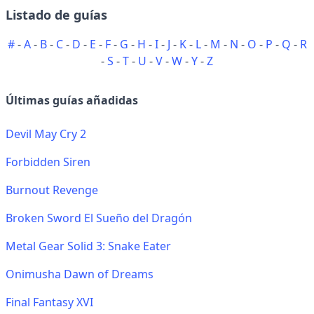
Listado de guías
#
-
A
-
B
-
C
-
D
-
E
-
F
-
G
-
H
-
I
-
J
-
K
-
L
-
M
-
N
-
O
-
P
-
Q
-
R
-
S
-
T
-
U
-
V
-
W
-
Y
-
Z
Últimas guías añadidas
Devil May Cry 2
Forbidden Siren
Burnout Revenge
Broken Sword El Sueño del Dragón
Metal Gear Solid 3: Snake Eater
Onimusha Dawn of Dreams
Final Fantasy XVI