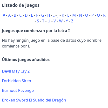
Listado de juegos
#
-
A
-
B
-
C
-
D
-
E
-
F
-
G
-
H
-
I
-
J
-
K
-
L
-
M
-
N
-
O
-
P
-
Q
-
R
-
S
-
T
-
U
-
V
-
W
-
Y
-
Z
Juegos que comienzan por la letra I
No hay ningún juego en la base de datos cuyo nombre
comience por i.
Últimos juegos añadidos
Devil May Cry 2
Forbidden Siren
Burnout Revenge
Broken Sword El Sueño del Dragón