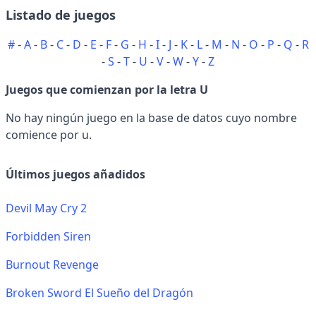
Listado de juegos
#
-
A
-
B
-
C
-
D
-
E
-
F
-
G
-
H
-
I
-
J
-
K
-
L
-
M
-
N
-
O
-
P
-
Q
-
R
-
S
-
T
-
U
-
V
-
W
-
Y
-
Z
Juegos que comienzan por la letra U
No hay ningún juego en la base de datos cuyo nombre
comience por u.
Últimos juegos añadidos
Devil May Cry 2
Forbidden Siren
Burnout Revenge
Broken Sword El Sueño del Dragón