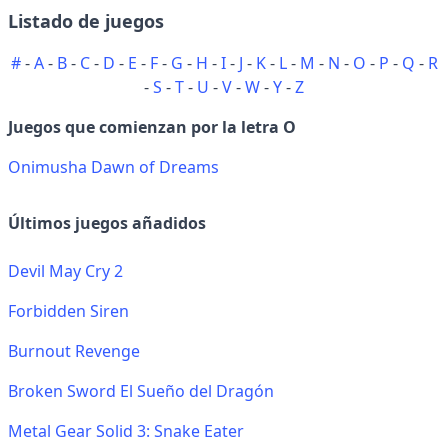
Listado de juegos
#
-
A
-
B
-
C
-
D
-
E
-
F
-
G
-
H
-
I
-
J
-
K
-
L
-
M
-
N
-
O
-
P
-
Q
-
R
-
S
-
T
-
U
-
V
-
W
-
Y
-
Z
Juegos que comienzan por la letra O
Onimusha Dawn of Dreams
Últimos juegos añadidos
Devil May Cry 2
Forbidden Siren
Burnout Revenge
Broken Sword El Sueño del Dragón
Metal Gear Solid 3: Snake Eater